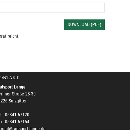
DOWNLOAD (PDF)
rat reicht.
ONTAKT
adsport Lange
rliner Straße 28-30
226 Salzgitter
l.: 05341 67120
ax: 05341 67154
mail@radsport-lange.de