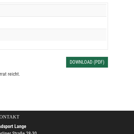
DOWNLOAD (PDF)
rat reicht.
ONTAKT
adsport Lange
rliner Straße 28-30