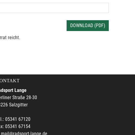
DOWNLOAD (PDF)
rat reicht.
ONTAKT
adsport Lange
rliner Straße 28-30
226 Salzgitter
l.: 05341 67120
ax: 05341 67154
mail@radsport-lange.de