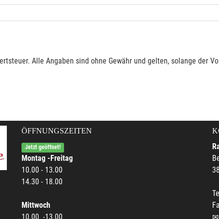
rtsteuer. Alle Angaben sind ohne Gewähr und gelten, solange der Vor
ÖFFNUNGSZEITEN
K
R
Jetzt geöffnet!
Montag -Freitag
Be
10.00 - 13.00
38
14.30 - 18.00
Te
Mittwoch
F
10.00 -13.00