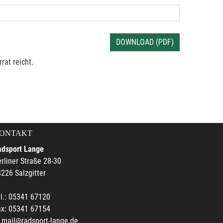
DOWNLOAD (PDF)
rat reicht.
ONTAKT
adsport Lange
rliner Straße 28-30
226 Salzgitter
l.: 05341 67120
ax: 05341 67154
mail@radsport-lange.de